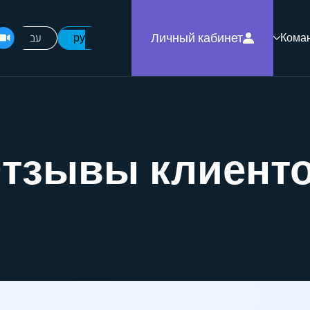
Личный кабинет
עב
ру
Кома
тзывы клиент