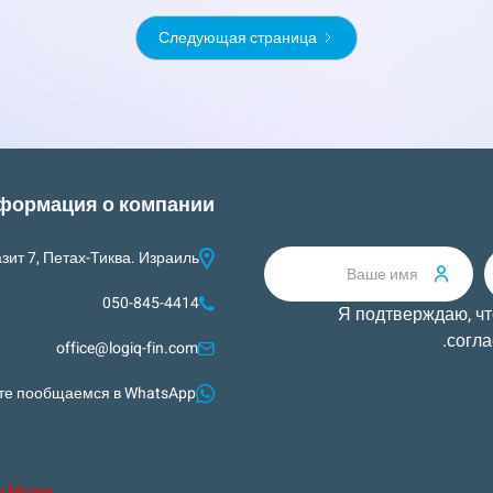
Следующая страница
формация о компании
азит 7, Петах-Тиква. Израиль
050-845-4414
Я подтверждаю, ч
согла
office@logiq-fin.com
те пообщаемся в WhatsApp
я Митин