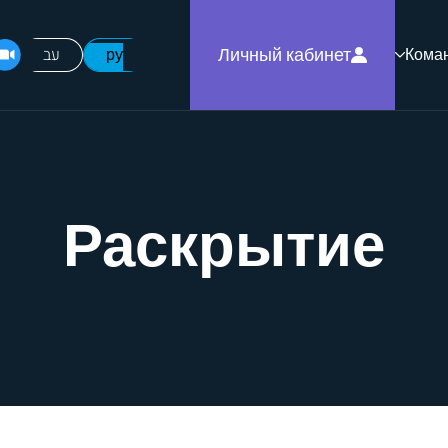
Личный кабинет
עב
ру
Кома
Раскрытие