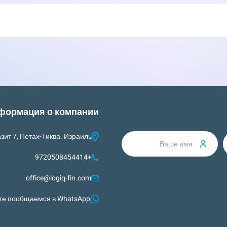
формация о компании
азит 7, Петах-Тиква. Израиль
+9720508454414
office@logiq-fin.com
те пообщаемся в WhatsApp