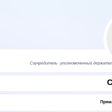
Соучредитель - уполномоченный держател
С
Пряма