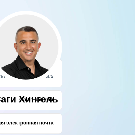
Должность
ь пенсионной лицензии
аги Хингель
Опыт работы
я электронная почта